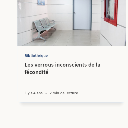
Bibliothèque
Les verrous inconscients de la
fécondité
il y a 4 ans
•
2 min de lecture