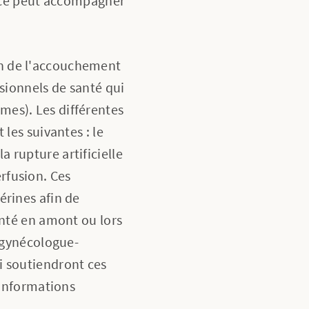
picé peut accompagner
on de l'accouchement
ssionnels de santé qui
mes). Les différentes
les suivantes : le
 rupture artificielle
rfusion. Ces
érines afin de
anté en amont ou lors
e gynécologue-
i soutiendront ces
 informations