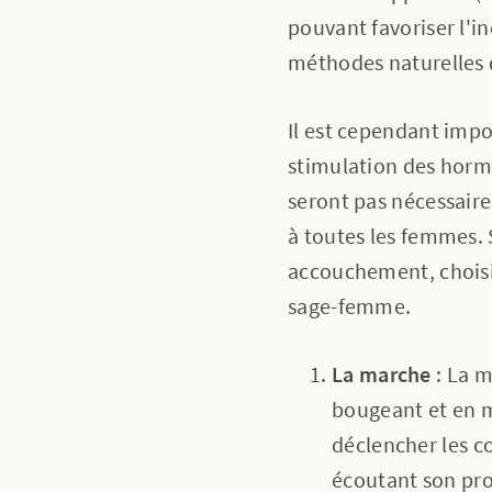
pouvant favoriser l'i
méthodes naturelles q
Il est cependant impo
stimulation des horm
seront pas nécessair
à toutes les femmes. 
accouchement, choisis
sage-femme.
La marche
: La m
bougeant et en ma
déclencher les c
écoutant son propr