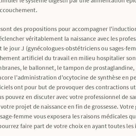
imuler le système digestif par une alimentation é
'accouchement.
sont des propositions pour accompagner l'inducti
déclencher véritablement la naissance avec les profe
le jour J (gynécologues-obstétriciens ou sages-fem
ent artificiel du travail en milieu hospitalier sont 
anes, le ballonnet, le tampon de prostaglandine, la
ore l'administration d'ocytocine de synthèse en pe
ciels ont pour but de provoquer des contractions ut
ous pouvez en discuter avec votre professionnel de s
 votre projet de naissance en fin de grossesse. Votr
e sage-femme vous exposera les raisons médicales qu
pourrez faire part de votre choix en ayant toutes les