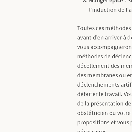
Manger épicé :
St
l'induction de l
Toutes ces méthodes 
avant d'en arriver à 
vous accompagneront 
méthodes de déclenchem
décollement des membr
des membranes ou enc
déclenchements artifi
débuter le travail. V
de la présentation de
obstétricien ou votr
propositions et vous 
nécessaires.